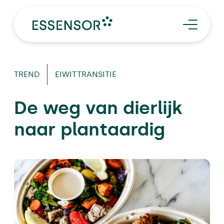
SERVICES
TRENDS
EN
CASES
Word proever
Afspraak maken
TREND
EIWITTRANSITIE
OVER ESSENSOR
De weg van dierlijk
naar plantaardig