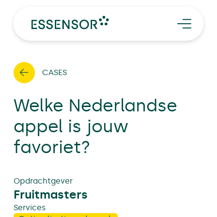
SERVICES
TRENDS
EN
CASES
Word proever
Afspraak maken
CASES
OVER ESSENSOR
Welke Nederlandse
appel is jouw
favoriet?
Opdrachtgever
Fruitmasters
Services