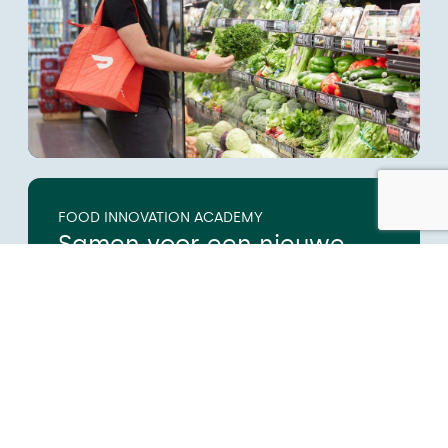
FOOD INNOVATION ACADEMY
Samen voor een nieuwe
generatie voedingmakers
Hoe bereiken wij dit voor onze klanten?
Door de inzet van slimme sensorische
onderzoeksmethoden, die de kracht van
menselijke zintuigen benutten om zo
waardevolle inzichten te verkrijgen waar
winnende en aantrekkelijke producten