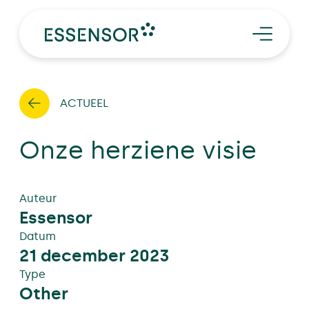
SERVICES
TRENDS
EN
CASES
Word proever
Afspraak maken
ACTUEEL
OVER ESSENSOR
Onze herziene visie
Auteur
Essensor
Datum
21 december 2023
Type
Other