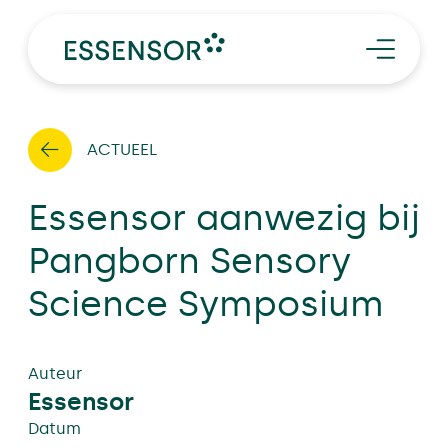
SERVICES
TRENDS
EN
CASES
Word proever
Afspraak maken
ACTUEEL
OVER ESSENSOR
Essensor aanwezig bij
Pangborn Sensory
Science Symposium
Auteur
Essensor
Datum